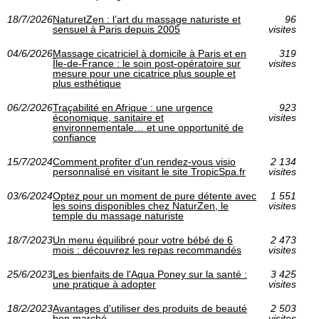
18/7/2026
NaturetZen : l’art du massage naturiste et
96
sensuel à Paris depuis 2005
visites
04/6/2026
Massage cicatriciel à domicile à Paris et en
319
Île-de-France : le soin post-opératoire sur
visites
mesure pour une cicatrice plus souple et
plus esthétique
06/2/2026
Traçabilité en Afrique : une urgence
923
économique, sanitaire et
visites
environnementale… et une opportunité de
confiance
15/7/2024
Comment profiter d'un rendez-vous visio
2 134
personnalisé en visitant le site TropicSpa.fr
visites
03/6/2024
Optez pour un moment de pure détente avec
1 551
les soins disponibles chez NaturZen, le
visites
temple du massage naturiste
18/7/2023
Un menu équilibré pour votre bébé de 6
2 473
mois : découvrez les repas recommandés
visites
25/6/2023
Les bienfaits de l'Aqua Poney sur la santé :
3 425
une pratique à adopter
visites
18/2/2023
Avantages d'utiliser des produits de beauté
2 503
bon marché
visites