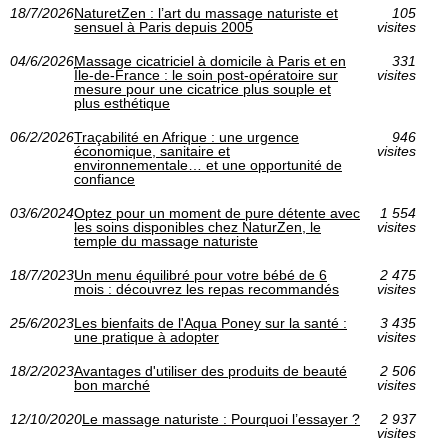
18/7/2026
NaturetZen : l’art du massage naturiste et
105
sensuel à Paris depuis 2005
visites
04/6/2026
Massage cicatriciel à domicile à Paris et en
331
Île-de-France : le soin post-opératoire sur
visites
mesure pour une cicatrice plus souple et
plus esthétique
06/2/2026
Traçabilité en Afrique : une urgence
946
économique, sanitaire et
visites
environnementale… et une opportunité de
confiance
03/6/2024
Optez pour un moment de pure détente avec
1 554
les soins disponibles chez NaturZen, le
visites
temple du massage naturiste
18/7/2023
Un menu équilibré pour votre bébé de 6
2 475
mois : découvrez les repas recommandés
visites
25/6/2023
Les bienfaits de l'Aqua Poney sur la santé :
3 435
une pratique à adopter
visites
18/2/2023
Avantages d'utiliser des produits de beauté
2 506
bon marché
visites
12/10/2020
Le massage naturiste : Pourquoi l’essayer ?
2 937
visites