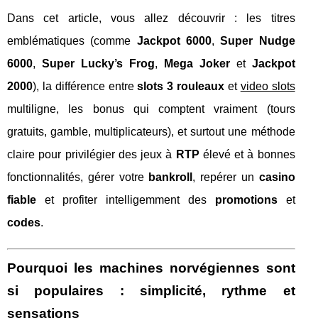
Dans cet article, vous allez découvrir : les titres
emblématiques (comme
Jackpot 6000
,
Super Nudge
6000
,
Super Lucky’s Frog
,
Mega Joker
et
Jackpot
2000
), la différence entre
slots 3 rouleaux
et
video slots
multiligne, les bonus qui comptent vraiment (tours
gratuits, gamble, multiplicateurs), et surtout une méthode
claire pour privilégier des jeux à
RTP
élevé et à bonnes
fonctionnalités, gérer votre
bankroll
, repérer un
casino
fiable
et profiter intelligemment des
promotions
et
codes
.
Pourquoi les machines norvégiennes sont
si populaires : simplicité, rythme et
sensations