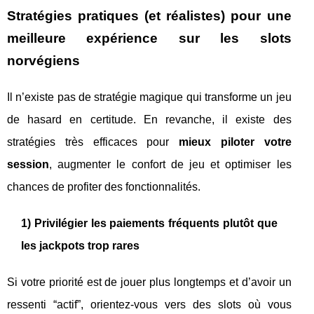
Stratégies pratiques (et réalistes) pour une
meilleure expérience sur les slots
norvégiens
Il n’existe pas de stratégie magique qui transforme un jeu
de hasard en certitude. En revanche, il existe des
stratégies très efficaces pour
mieux piloter votre
session
, augmenter le confort de jeu et optimiser les
chances de profiter des fonctionnalités.
1) Privilégier les paiements fréquents plutôt que
les jackpots trop rares
Si votre priorité est de jouer plus longtemps et d’avoir un
ressenti “actif”, orientez-vous vers des slots où vous