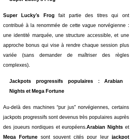
Super Lucky’s Frog
fait partie des titres qui ont
contribué à la renommée de cette vague norvégienne :
une identité marquée, une structure accessible, et une
approche bonus qui vise à rendre chaque session plus
variée (sans demander de maîtriser des règles
complexes).
Jackpots progressifs populaires : Arabian
Nights et Mega Fortune
Au-delà des machines “pur jus” norvégiennes, certains
jackpots progressifs sont devenus très populaires auprès
des joueurs nordiques et européens.
Arabian Nights
et
Mega Fortune
sont souvent cités pour leur
jackpot