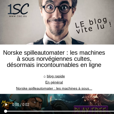
Norske spilleautomater : les machines
à sous norvégiennes cultes,
désormais incontournables en ligne
blog rapide
En général
Norske spilleautomater : les machines à sous...