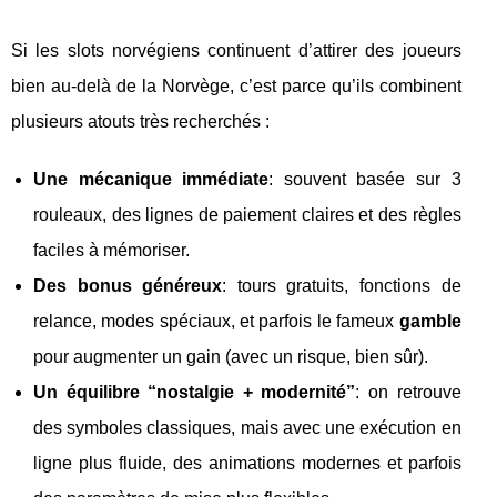
Si les slots norvégiens continuent d’attirer des joueurs
bien au-delà de la Norvège, c’est parce qu’ils combinent
plusieurs atouts très recherchés :
Une mécanique immédiate
: souvent basée sur 3
rouleaux, des lignes de paiement claires et des règles
faciles à mémoriser.
Des bonus généreux
: tours gratuits, fonctions de
relance, modes spéciaux, et parfois le fameux
gamble
pour augmenter un gain (avec un risque, bien sûr).
Un équilibre “nostalgie + modernité”
: on retrouve
des symboles classiques, mais avec une exécution en
ligne plus fluide, des animations modernes et parfois