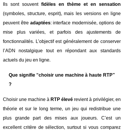
Ils sont souvent
fidèles en thème et en sensation
(symboles, structure, esprit), mais les versions en ligne
peuvent être
adaptées
: interface modernisée, options de
mise plus variées, et parfois des ajustements de
fonctionnalités. L’objectif est généralement de conserver
l’ADN nostalgique tout en répondant aux standards
actuels du jeu en ligne.
Que signifie “choisir une machine à haute RTP”
?
Choisir une machine à
RTP élevé
revient à privilégier, en
théorie et sur le long terme, un jeu qui redistribue une
plus grande part des mises aux joueurs. C’est un
excellent critère de sélection, surtout si vous comparez