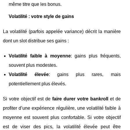
même titre que les bonus.
Volatilité : votre style de gains
La volatilité (parfois appelée variance) décrit la manière
dont un slot distribue ses gains :
Volatilité faible à moyenne
: gains plus fréquents,
souvent plus modestes.
Volatilité élevée
: gains plus rares, mais
potentiellement plus élevés.
Si votre objectif est de
faire durer votre bankroll
et de
profiter d’une expérience régulière, une volatilité faible à
moyenne est souvent plus confortable. Si votre objectif
est de viser des pics, la volatilité élevée peut être