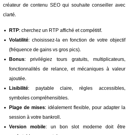
créateur de contenu SEO qui souhaite conseiller avec
clarté.
RTP
: cherchez un RTP affiché et compétitif.
Volatilité
: choisissez-la en fonction de votre objectif
(fréquence de gains vs gros pics).
Bonus
: privilégiez tours gratuits, multiplicateurs,
fonctionnalités de relance, et mécaniques à valeur
ajoutée.
Lisibilité
: paytable claire, règles accessibles,
symboles compréhensibles.
Plage de mises
: idéalement flexible, pour adapter la
session à votre bankroll.
Version mobile
: un bon slot moderne doit être