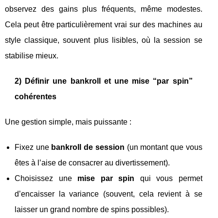
observez des gains plus fréquents, même modestes.
Cela peut être particulièrement vrai sur des machines au
style classique, souvent plus lisibles, où la session se
stabilise mieux.
2) Définir une bankroll et une mise “par spin”
cohérentes
Une gestion simple, mais puissante :
Fixez une
bankroll de session
(un montant que vous
êtes à l’aise de consacrer au divertissement).
Choisissez une
mise par spin
qui vous permet
d’encaisser la variance (souvent, cela revient à se
laisser un grand nombre de spins possibles).