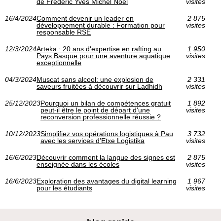
de Frederic Yves Michel Noël
visites
16/4/2024
Comment devenir un leader en
2 875
développement durable : Formation pour
visites
responsable RSE
12/3/2024
Arteka : 20 ans d'expertise en rafting au
1 950
Pays Basque pour une aventure aquatique
visites
exceptionnelle
04/3/2024
Muscat sans alcool: une explosion de
2 331
saveurs fruitées à découvrir sur Ladhidh
visites
25/12/2023
Pourquoi un bilan de compétences gratuit
1 892
peut-il être le point de départ d'une
visites
reconversion professionnelle réussie ?
10/12/2023
Simplifiez vos opérations logistiques à Pau
3 732
avec les services d'Etxe Logistika
visites
16/6/2023
Découvrir comment la langue des signes est
2 875
enseignée dans les écoles
visites
16/6/2023
Exploration des avantages du digital learning
1 967
pour les étudiants
visites