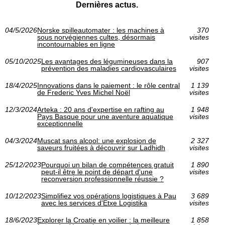
Dernières actus.
04/5/2026
Norske spilleautomater : les machines à
370
sous norvégiennes cultes, désormais
visites
incontournables en ligne
05/10/2025
Les avantages des légumineuses dans la
907
prévention des maladies cardiovasculaires
visites
18/4/2025
Innovations dans le paiement : le rôle central
1 139
de Frederic Yves Michel Noël
visites
12/3/2024
Arteka : 20 ans d'expertise en rafting au
1 948
Pays Basque pour une aventure aquatique
visites
exceptionnelle
04/3/2024
Muscat sans alcool: une explosion de
2 327
saveurs fruitées à découvrir sur Ladhidh
visites
25/12/2023
Pourquoi un bilan de compétences gratuit
1 890
peut-il être le point de départ d'une
visites
reconversion professionnelle réussie ?
10/12/2023
Simplifiez vos opérations logistiques à Pau
3 689
avec les services d'Etxe Logistika
visites
18/6/2023
Explorer la Croatie en voilier : la meilleure
1 858