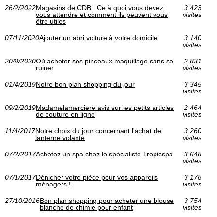
26/2/2022
Magasins de CDB : Ce à quoi vous devez
3 423
vous attendre et comment ils peuvent vous
visites
être utiles
07/11/2020
Ajouter un abri voiture à votre domicile
3 140
visites
20/9/2020
Où acheter ses pinceaux maquillage sans se
2 831
ruiner
visites
01/4/2019
Notre bon plan shopping du jour
3 345
visites
09/2/2019
Madamelamerciere avis sur les petits articles
2 464
de couture en ligne
visites
11/4/2017
Notre choix du jour concernant l'achat de
3 260
lanterne volante
visites
07/2/2017
Achetez un spa chez le spécialiste Tropicspa
3 648
visites
07/1/2017
Dénicher votre pièce pour vos appareils
3 178
ménagers !
visites
27/10/2016
Bon plan shopping pour acheter une blouse
3 754
blanche de chimie pour enfant
visites