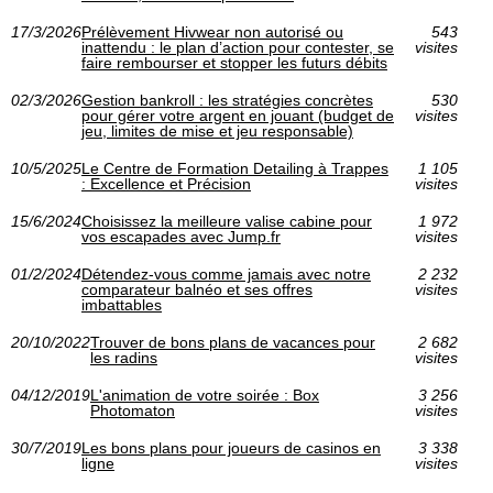
17/3/2026
Prélèvement Hivwear non autorisé ou
543
inattendu : le plan d’action pour contester, se
visites
faire rembourser et stopper les futurs débits
02/3/2026
Gestion bankroll : les stratégies concrètes
530
pour gérer votre argent en jouant (budget de
visites
jeu, limites de mise et jeu responsable)
10/5/2025
Le Centre de Formation Detailing à Trappes
1 105
: Excellence et Précision
visites
15/6/2024
Choisissez la meilleure valise cabine pour
1 972
vos escapades avec Jump.fr
visites
01/2/2024
Détendez-vous comme jamais avec notre
2 232
comparateur balnéo et ses offres
visites
imbattables
20/10/2022
Trouver de bons plans de vacances pour
2 682
les radins
visites
04/12/2019
L'animation de votre soirée : Box
3 256
Photomaton
visites
30/7/2019
Les bons plans pour joueurs de casinos en
3 338
ligne
visites