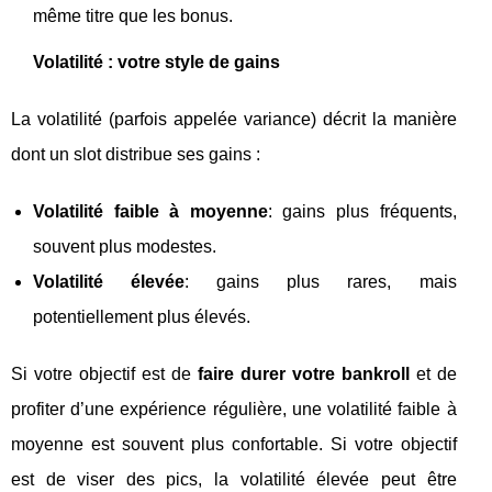
même titre que les bonus.
Volatilité : votre style de gains
La volatilité (parfois appelée variance) décrit la manière
dont un slot distribue ses gains :
Volatilité faible à moyenne
: gains plus fréquents,
souvent plus modestes.
Volatilité élevée
: gains plus rares, mais
potentiellement plus élevés.
Si votre objectif est de
faire durer votre bankroll
et de
profiter d’une expérience régulière, une volatilité faible à
moyenne est souvent plus confortable. Si votre objectif
est de viser des pics, la volatilité élevée peut être