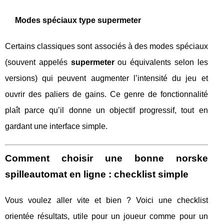
Modes spéciaux type supermeter
Certains classiques sont associés à des modes spéciaux
(souvent appelés
supermeter
ou équivalents selon les
versions) qui peuvent augmenter l’intensité du jeu et
ouvrir des paliers de gains. Ce genre de fonctionnalité
plaît parce qu’il donne un objectif progressif, tout en
gardant une interface simple.
Comment choisir une bonne norske
spilleautomat en ligne : checklist simple
Vous voulez aller vite et bien ? Voici une checklist
orientée résultats, utile pour un joueur comme pour un