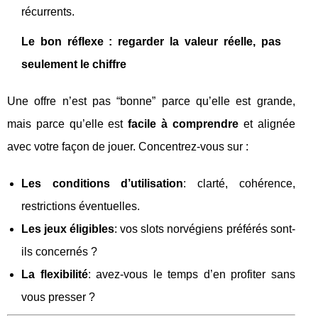
récurrents.
Le bon réflexe : regarder la valeur réelle, pas
seulement le chiffre
Une offre n’est pas “bonne” parce qu’elle est grande,
mais parce qu’elle est
facile à comprendre
et alignée
avec votre façon de jouer. Concentrez-vous sur :
Les conditions d’utilisation
: clarté, cohérence,
restrictions éventuelles.
Les jeux éligibles
: vos slots norvégiens préférés sont-
ils concernés ?
La flexibilité
: avez-vous le temps d’en profiter sans
vous presser ?