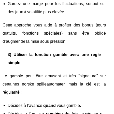
Gardez une marge pour les fluctuations, surtout sur
des jeux à volatilité plus élevée.
Cette approche vous aide à profiter des bonus (tours
gratuits, fonctions spéciales) sans être obligé
d’augmenter la mise sous pression.
3) Utiliser la fonction gamble avec une règle
simple
Le gamble peut être amusant et très “signature” sur
certaines norske spilleautomater, mais la clé est la
régularité :
Décidez à l’avance
quand
vous gamble.
Décidez à l’avance
combien de fois
maximum par