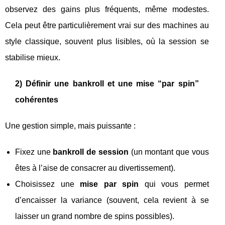
observez des gains plus fréquents, même modestes.
Cela peut être particulièrement vrai sur des machines au
style classique, souvent plus lisibles, où la session se
stabilise mieux.
2) Définir une bankroll et une mise “par spin”
cohérentes
Une gestion simple, mais puissante :
Fixez une
bankroll de session
(un montant que vous
êtes à l’aise de consacrer au divertissement).
Choisissez une
mise par spin
qui vous permet
d’encaisser la variance (souvent, cela revient à se
laisser un grand nombre de spins possibles).