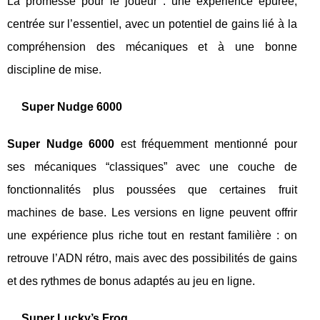
La promesse pour le joueur : une expérience épurée,
centrée sur l’essentiel, avec un potentiel de gains lié à la
compréhension des mécaniques et à une bonne
discipline de mise.
Super Nudge 6000
Super Nudge 6000
est fréquemment mentionné pour
ses mécaniques “classiques” avec une couche de
fonctionnalités plus poussées que certaines fruit
machines de base. Les versions en ligne peuvent offrir
une expérience plus riche tout en restant familière : on
retrouve l’ADN rétro, mais avec des possibilités de gains
et des rythmes de bonus adaptés au jeu en ligne.
Super Lucky’s Frog