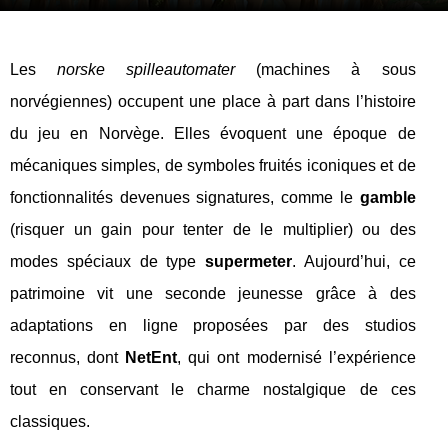
Les
norske spilleautomater
(machines à sous
norvégiennes) occupent une place à part dans l’histoire
du jeu en Norvège. Elles évoquent une époque de
mécaniques simples, de symboles fruités iconiques et de
fonctionnalités devenues signatures, comme le
gamble
(risquer un gain pour tenter de le multiplier) ou des
modes spéciaux de type
supermeter
. Aujourd’hui, ce
patrimoine vit une seconde jeunesse grâce à des
adaptations en ligne proposées par des studios
reconnus, dont
NetEnt
, qui ont modernisé l’expérience
tout en conservant le charme nostalgique de ces
classiques.