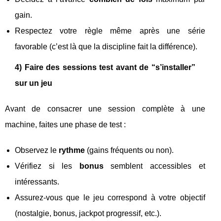
gain.
Respectez votre règle même après une série
favorable (c’est là que la discipline fait la différence).
4) Faire des sessions test avant de “s’installer”
sur un jeu
Avant de consacrer une session complète à une
machine, faites une phase de test :
Observez le
rythme
(gains fréquents ou non).
Vérifiez si les
bonus
semblent accessibles et
intéressants.
Assurez-vous que le jeu correspond à votre objectif
(nostalgie, bonus, jackpot progressif, etc.).