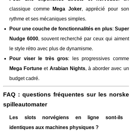
classique comme
Mega Joker
, apprécié pour son
rythme et ses mécaniques simples.
Pour une couche de fonctionnalités en plus
:
Super
Nudge 6000
, souvent recherché par ceux qui aiment
le style rétro avec plus de dynamisme.
Pour viser le très gros
: les progressives comme
Mega Fortune
et
Arabian Nights
, à aborder avec un
budget cadré.
FAQ : questions fréquentes sur les norske
spilleautomater
Les slots norvégiens en ligne sont-ils
identiques aux machines physiques ?