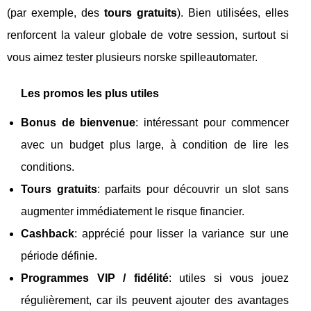
(par exemple, des
tours gratuits
). Bien utilisées, elles
renforcent la valeur globale de votre session, surtout si
vous aimez tester plusieurs norske spilleautomater.
Les promos les plus utiles
Bonus de bienvenue
: intéressant pour commencer
avec un budget plus large, à condition de lire les
conditions.
Tours gratuits
: parfaits pour découvrir un slot sans
augmenter immédiatement le risque financier.
Cashback
: apprécié pour lisser la variance sur une
période définie.
Programmes VIP / fidélité
: utiles si vous jouez
régulièrement, car ils peuvent ajouter des avantages