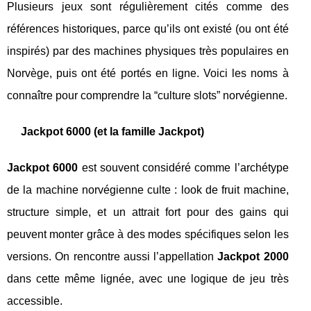
Plusieurs jeux sont régulièrement cités comme des
références historiques, parce qu’ils ont existé (ou ont été
inspirés) par des machines physiques très populaires en
Norvège, puis ont été portés en ligne. Voici les noms à
connaître pour comprendre la “culture slots” norvégienne.
Jackpot 6000 (et la famille Jackpot)
Jackpot 6000
est souvent considéré comme l’archétype
de la machine norvégienne culte : look de fruit machine,
structure simple, et un attrait fort pour des gains qui
peuvent monter grâce à des modes spécifiques selon les
versions. On rencontre aussi l’appellation
Jackpot 2000
dans cette même lignée, avec une logique de jeu très
accessible.