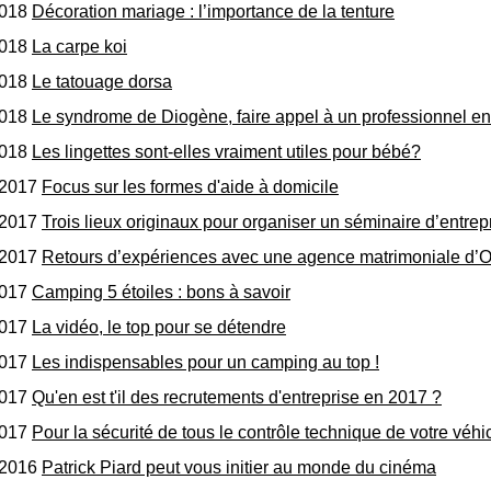
2018
Décoration mariage : l’importance de la tenture
2018
La carpe koi
2018
Le tatouage dorsa
2018
Le syndrome de Diogène, faire appel à un professionnel e
2018
Les lingettes sont-elles vraiment utiles pour bébé?
/2017
Focus sur les formes d'aide à domicile
/2017
Trois lieux originaux pour organiser un séminaire d’entrep
/2017
Retours d’expériences avec une agence matrimoniale d’O
2017
Camping 5 étoiles : bons à savoir
2017
La vidéo, le top pour se détendre
2017
Les indispensables pour un camping au top !
2017
Qu'en est t'il des recrutements d'entreprise en 2017 ?
2017
Pour la sécurité de tous le contrôle technique de votre véhi
/2016
Patrick Piard peut vous initier au monde du cinéma