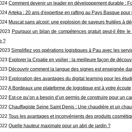
2024
Comment devenir un leader en développement durable : F
2024
Arteka : 20 ans d'expertise en rafting au Pays Basque pour
2024
Muscat sans alcool: une explosion de saveurs fruitées à dé
/2023
Pourquoi un bilan de compétences gratuit peut-il être le
e ?
/2023
Simplifiez vos opérations logistiques à Pau avec les servi
2023
Explorer la Croatie en voilier : la meilleure façon de découv
2023
Découvrir comment la langue des signes est enseignée dan
2023
Exploration des avantages du digital learning pour les étud
2022
A Bordeaux une plateforme de logistique est à votre écoute
2022
Est-ce qu’on a besoin d’un permis de construire pour un c
2022
Chauffagiste Seine Saint Denis : Une chaudière et un chauff
2022
Tous les avantages et inconvénients des produits cosmétiq
2022
Quelle hauteur maximale pour un abri de jardin ?