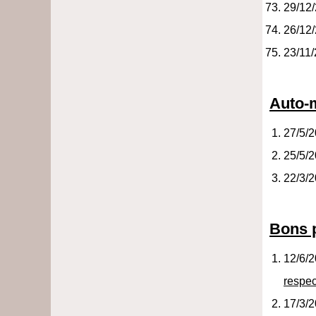
29/12
26/12
23/11
Auto-
27/5/
25/5/
22/3/
Bons 
12/6/
respe
17/3/