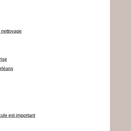
n nettoyage
rise
rléans
cule est important