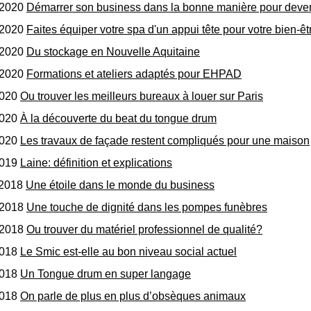
/2020
Démarrer son business dans la bonne manière pour deven
/2020
Faites équiper votre spa d'un appui tête pour votre bien-êt
/2020
Du stockage en Nouvelle Aquitaine
/2020
Formations et ateliers adaptés pour EHPAD
2020
Ou trouver les meilleurs bureaux à louer sur Paris
2020
À la découverte du beat du tongue drum
2020
Les travaux de façade restent compliqués pour une maison
2019
Laine: définition et explications
/2018
Une étoile dans le monde du business
/2018
Une touche de dignité dans les pompes funèbres
/2018
Ou trouver du matériel professionnel de qualité?
2018
Le Smic est-elle au bon niveau social actuel
2018
Un Tongue drum en super langage
2018
On parle de plus en plus d’obsèques animaux