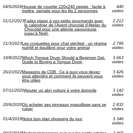
04/5/2026
Housse de couette 220x240 zippée : facile à
440
mettre, pensée pour les lits 2 personnes
visites
01/12/2023
Faites plaisir à vos petits gourmands avec
2 212
le calendrier de l'Avent chocolat d'Atelier du
visites
Chocolat pour une attente savoureuse
jusqu'à Noël.
21/3/2023
Les croquettes pour chat stérilisé : un régime
2 795
nutritif et équilibré pour votre animal
visites
19/8/2022
Which Tongue Drum Should a Beginner Get:
3 663
Guide to Buying a Tongue Drum
visites
26/2/2022
Magasins de CDB : Ce à quoi vous devez
3 426
vous attendre et comment ils peuvent vous
visites
être utiles
07/11/2020
Ajouter un abri voiture à votre domicile
3 142
visites
20/9/2020
Où acheter ses pinceaux maquillage sans se
2 832
ruiner
visites
01/4/2019
Notre bon plan shopping du jour
3 346
visites