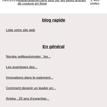
09/2/2019
Madamelamerciere avis sur les petits articles
2 465
de couture en ligne
visites
blog rapide
Liste votre site web
En général
Norske spilleautomater : les...
Les avantages des...
Innovations dans le paiement...
Comment devenir un leader en...
Arteka : 20 ans d'expertise...