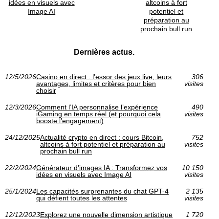
idées en visuels avec
altcoins à fort
Image AI
potentiel et
préparation au
prochain bull run
Dernières actus.
12/5/2026
Casino en direct : l’essor des jeux live, leurs
306
avantages, limites et critères pour bien
visites
choisir
12/3/2026
Comment l’IA personnalise l’expérience
490
iGaming en temps réel (et pourquoi cela
visites
booste l’engagement)
24/12/2025
Actualité crypto en direct : cours Bitcoin,
752
altcoins à fort potentiel et préparation au
visites
prochain bull run
22/2/2024
Générateur d'images IA : Transformez vos
10 150
idées en visuels avec Image AI
visites
25/1/2024
Les capacités surprenantes du chat GPT-4
2 135
qui défient toutes les attentes
visites
12/12/2023
Explorez une nouvelle dimension artistique
1 720