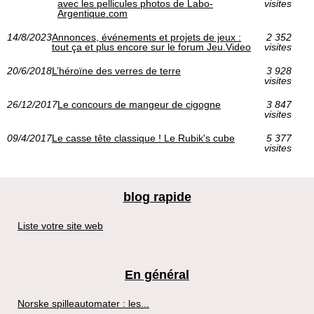
avec les pellicules photos de Labo-
visites
Argentique.com
14/8/2023
Annonces, événements et projets de jeux :
2 352
tout ça et plus encore sur le forum Jeu.Video
visites
20/6/2018
L’héroïne des verres de terre
3 928
visites
26/12/2017
Le concours de mangeur de cigogne
3 847
visites
09/4/2017
Le casse tête classique ! Le Rubik's cube
5 377
visites
blog rapide
Liste votre site web
En général
Norske spilleautomater : les...