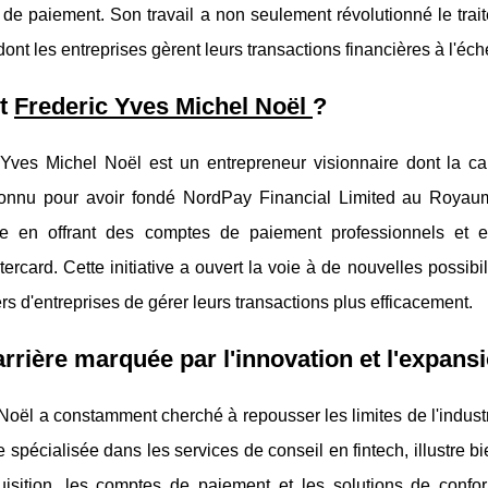
 de paiement. Son travail a non seulement révolutionné le tra
ont les entreprises gèrent leurs transactions financières à l'éch
st
Frederic Yves Michel Noël
?
 Yves Michel Noël est un entrepreneur visionnaire dont la car
connu pour avoir fondé NordPay Financial Limited au Royaum
ée en offrant des comptes de paiement professionnels et
ercard. Cette initiative a ouvert la voie à de nouvelles possibi
ers d'entreprises de gérer leurs transactions plus efficacement.
rrière marquée par l'innovation et l'expans
Noël a constamment cherché à repousser les limites de l'indus
e spécialisée dans les services de conseil en fintech, illustre
quisition, les comptes de paiement et les solutions de confo