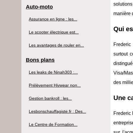
solutions
Auto-moto
manière d
Assurance en ligne : les...
Qui e
Le scooter électrique est...
Frederic
Les avantages de rouler en...
surtout 
Bons plans
distingu
Les leaks de Ninah303 :...
Visa/Mast
des milli
Prélèvement Hivwear non...
Une ca
Gestion bankroll : les...
Lesbonschauffagiste.fr : Des...
Frederic 
entrepris
Le Centre de Formation...
sur l'ac