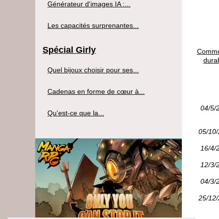
Générateur d'images IA :...
Les capacités surprenantes...
Spécial Girly
Commen
dura
Quel bijoux choisir pour ses...
Cadenas en forme de cœur à...
04/5/
Qu'est-ce que la...
05/10
16/4/
12/3/
04/3/
25/12