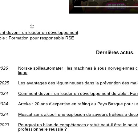
t devenir un leader en développement
ble : Formation pour responsable RSE
Dernières actus.
2026
Norske spilleautomater : les machines à sous norvégiennes c
ligne
/2025
Les avantages des légumineuses dans la prévention des mala
2024
Comment devenir un leader en développement durable : For
2024
Arteka : 20 ans d'expertise en rafting au Pays Basque pour 
2024
Muscat sans alcool: une explosion de saveurs fruitées à déco
/2023
Pourquoi un bilan de compétences gratuit peut-il être le poin
professionnelle réussie ?