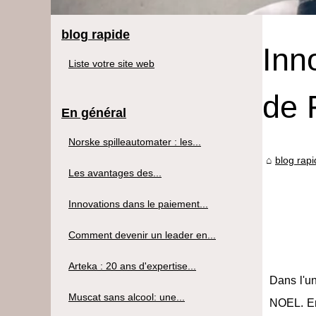
blog rapide
Inn
Liste votre site web
de 
En général
Norske spilleautomater : les...
blog rap
Les avantages des...
Innovations dans le paiement...
Comment devenir un leader en...
Arteka : 20 ans d'expertise...
Dans l'u
Muscat sans alcool: une...
NOEL. En 