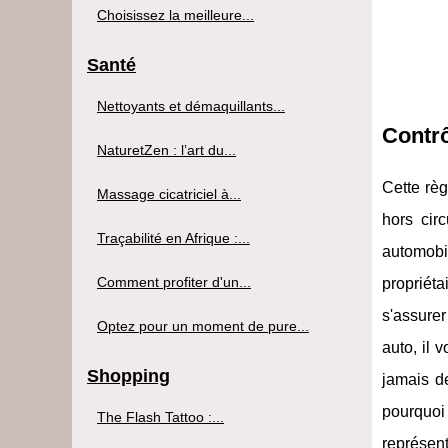
Choisissez la meilleure...
Santé
Nettoyants et démaquillants...
Contrô
NaturetZen : l’art du...
Cette règ
Massage cicatriciel à...
hors cir
Traçabilité en Afrique :...
automobi
Comment profiter d'un...
propriéta
s'assurer
Optez pour un moment de pure...
auto, il 
Shopping
jamais de
pourquoi 
The Flash Tattoo :...
représen