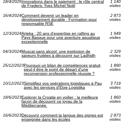
18/4/2025
Innovations dans le paiement : le rôle central
1 140
de Frederic Yves Michel Noël
visites
16/4/2024
Comment devenir un leader en
2 873
développement durable : Formation pour
visites
responsable RSE
12/3/2024
Arteka : 20 ans d'expertise en rafting au
1 949
Pays Basque pour une aventure aquatique
visites
exceptionnelle
04/3/2024
Muscat sans alcool: une explosion de
2 329
saveurs fruitées à découvrir sur Ladhidh
visites
25/12/2023
Pourquoi un bilan de compétences gratuit
1 890
peut-il être le point de départ d'une
visites
reconversion professionnelle réussie ?
10/12/2023
Simplifiez vos opérations logistiques à Pau
3 719
avec les services d'Etxe Logistika
visites
18/6/2023
Explorer la Croatie en voilier : la meilleure
1 860
façon de découvrir ce joyau de la
visites
Méditerranée.
16/6/2023
Découvrir comment la langue des signes est
2 873
enseignée dans les écoles
visites