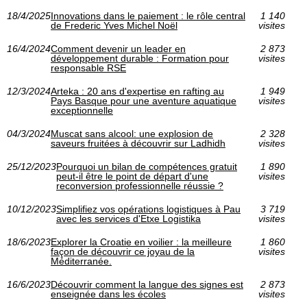
18/4/2025
Innovations dans le paiement : le rôle central
1 140
de Frederic Yves Michel Noël
visites
16/4/2024
Comment devenir un leader en
2 873
développement durable : Formation pour
visites
responsable RSE
12/3/2024
Arteka : 20 ans d'expertise en rafting au
1 949
Pays Basque pour une aventure aquatique
visites
exceptionnelle
04/3/2024
Muscat sans alcool: une explosion de
2 328
saveurs fruitées à découvrir sur Ladhidh
visites
25/12/2023
Pourquoi un bilan de compétences gratuit
1 890
peut-il être le point de départ d'une
visites
reconversion professionnelle réussie ?
10/12/2023
Simplifiez vos opérations logistiques à Pau
3 719
avec les services d'Etxe Logistika
visites
18/6/2023
Explorer la Croatie en voilier : la meilleure
1 860
façon de découvrir ce joyau de la
visites
Méditerranée.
16/6/2023
Découvrir comment la langue des signes est
2 873
enseignée dans les écoles
visites