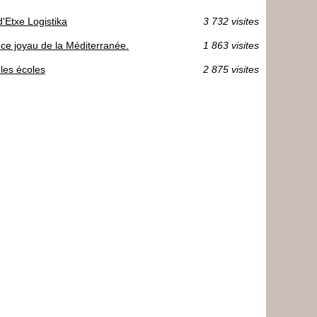
d'Etxe Logistika
3 732 visites
r ce joyau de la Méditerranée.
1 863 visites
les écoles
2 875 visites