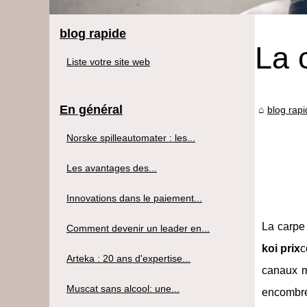
blog rapide
La 
Liste votre site web
En général
blog rap
Norske spilleautomater : les...
Les avantages des...
Innovations dans le paiement...
La carpe 
Comment devenir un leader en...
koi prix
c
Arteka : 20 ans d'expertise...
canaux m
Muscat sans alcool: une...
encombré