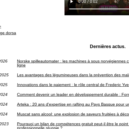
age dorsa
Dernières actus.
2026
Norske spilleautomater : les machines à sous norvégiennes c
ligne
/2025
Les avantages des légumineuses dans la prévention des mala
2025
Innovations dans le paiement : le rôle central de Frederic Yv
2024
Comment devenir un leader en développement durable : For
2024
Arteka : 20 ans d'expertise en rafting au Pays Basque pour 
2024
Muscat sans alcool: une explosion de saveurs fruitées à déco
/2023
Pourquoi un bilan de compétences gratuit peut-il être le poin
professionnelle réussie ?