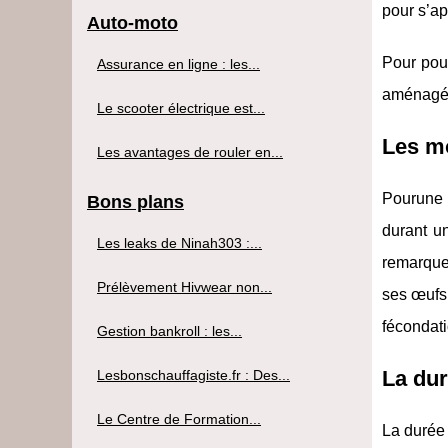
pour s’ap
Auto-moto
Pour pouv
Assurance en ligne : les...
aménagés 
Le scooter électrique est...
Les mo
Les avantages de rouler en...
Pourune 
Bons plans
durant un
Les leaks de Ninah303 :...
remarque 
Prélèvement Hivwear non...
ses œufs 
fécondati
Gestion bankroll : les...
La dur
Lesbonschauffagiste.fr : Des...
Le Centre de Formation...
La durée 