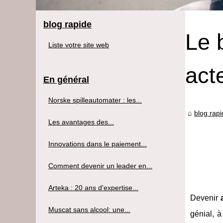
blog rapide
Le 
Liste votre site web
act
En général
Norske spilleautomater : les...
blog rap
Les avantages des...
Innovations dans le paiement...
Comment devenir un leader en...
Arteka : 20 ans d'expertise...
Devenir
Muscat sans alcool: une...
génial, 