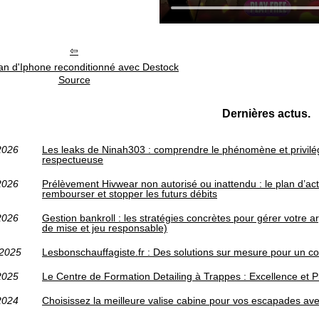
an d'Iphone reconditionné avec Destock
Source
Dernières actus.
2026
Les leaks de Ninah303 : comprendre le phénomène et privilégi
respectueuse
2026
Prélèvement Hivwear non autorisé ou inattendu : le plan d’acti
rembourser et stopper les futurs débits
2026
Gestion bankroll : les stratégies concrètes pour gérer votre a
de mise et jeu responsable)
/2025
Lesbonschauffagiste.fr : Des solutions sur mesure pour un co
2025
Le Centre de Formation Detailing à Trappes : Excellence et P
2024
Choisissez la meilleure valise cabine pour vos escapades av