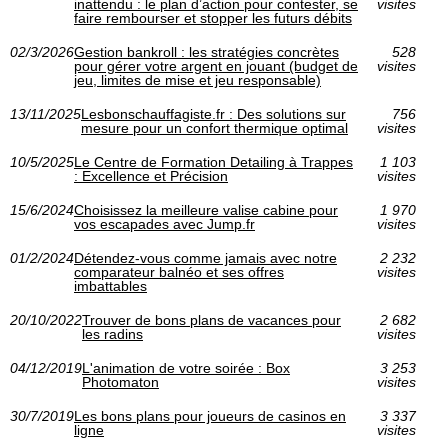
inattendu : le plan d’action pour contester, se
visites
faire rembourser et stopper les futurs débits
02/3/2026
Gestion bankroll : les stratégies concrètes
528
pour gérer votre argent en jouant (budget de
visites
jeu, limites de mise et jeu responsable)
13/11/2025
Lesbonschauffagiste.fr : Des solutions sur
756
mesure pour un confort thermique optimal
visites
10/5/2025
Le Centre de Formation Detailing à Trappes
1 103
: Excellence et Précision
visites
15/6/2024
Choisissez la meilleure valise cabine pour
1 970
vos escapades avec Jump.fr
visites
01/2/2024
Détendez-vous comme jamais avec notre
2 232
comparateur balnéo et ses offres
visites
imbattables
20/10/2022
Trouver de bons plans de vacances pour
2 682
les radins
visites
04/12/2019
L'animation de votre soirée : Box
3 253
Photomaton
visites
30/7/2019
Les bons plans pour joueurs de casinos en
3 337
ligne
visites