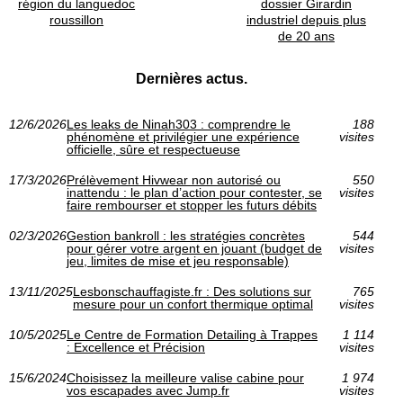
région du languedoc
dossier Girardin
roussillon
industriel depuis plus
de 20 ans
Dernières actus.
12/6/2026
Les leaks de Ninah303 : comprendre le
188
phénomène et privilégier une expérience
visites
officielle, sûre et respectueuse
17/3/2026
Prélèvement Hivwear non autorisé ou
550
inattendu : le plan d’action pour contester, se
visites
faire rembourser et stopper les futurs débits
02/3/2026
Gestion bankroll : les stratégies concrètes
544
pour gérer votre argent en jouant (budget de
visites
jeu, limites de mise et jeu responsable)
13/11/2025
Lesbonschauffagiste.fr : Des solutions sur
765
mesure pour un confort thermique optimal
visites
10/5/2025
Le Centre de Formation Detailing à Trappes
1 114
: Excellence et Précision
visites
15/6/2024
Choisissez la meilleure valise cabine pour
1 974
vos escapades avec Jump.fr
visites