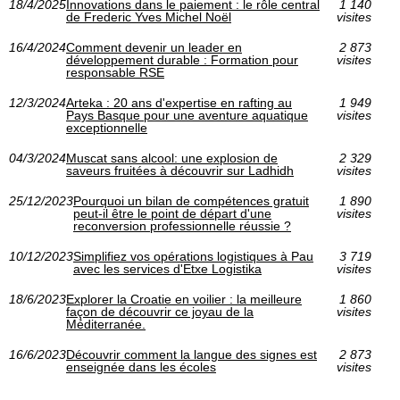
18/4/2025
Innovations dans le paiement : le rôle central
1 140
de Frederic Yves Michel Noël
visites
16/4/2024
Comment devenir un leader en
2 873
développement durable : Formation pour
visites
responsable RSE
12/3/2024
Arteka : 20 ans d'expertise en rafting au
1 949
Pays Basque pour une aventure aquatique
visites
exceptionnelle
04/3/2024
Muscat sans alcool: une explosion de
2 329
saveurs fruitées à découvrir sur Ladhidh
visites
25/12/2023
Pourquoi un bilan de compétences gratuit
1 890
peut-il être le point de départ d'une
visites
reconversion professionnelle réussie ?
10/12/2023
Simplifiez vos opérations logistiques à Pau
3 719
avec les services d'Etxe Logistika
visites
18/6/2023
Explorer la Croatie en voilier : la meilleure
1 860
façon de découvrir ce joyau de la
visites
Méditerranée.
16/6/2023
Découvrir comment la langue des signes est
2 873
enseignée dans les écoles
visites