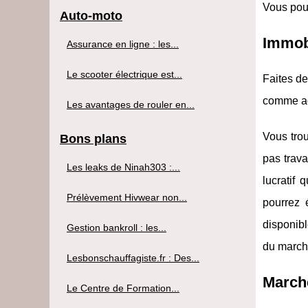
Vous pouv
Auto-moto
Immob
Assurance en ligne : les...
Le scooter électrique est...
Faites de
comme ag
Les avantages de rouler en...
Vous trou
Bons plans
pas trava
Les leaks de Ninah303 :...
lucratif
Prélèvement Hivwear non...
pourrez 
disponibl
Gestion bankroll : les...
du marché
Lesbonschauffagiste.fr : Des...
March
Le Centre de Formation...