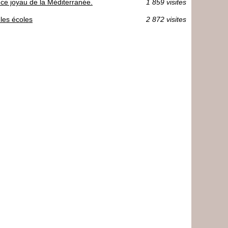
r ce joyau de la Méditerranée.
1 859 visites
les écoles
2 872 visites