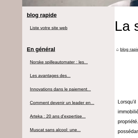
blog rapide
La 
Liste votre site web
En général
blog rap
Norske spilleautomater : les...
Les avantages des...
Innovations dans le paiement...
Lorsqu'i
Comment devenir un leader en...
immobili
Arteka : 20 ans d'expertise...
propriété
Muscat sans alcool: une...
possédant