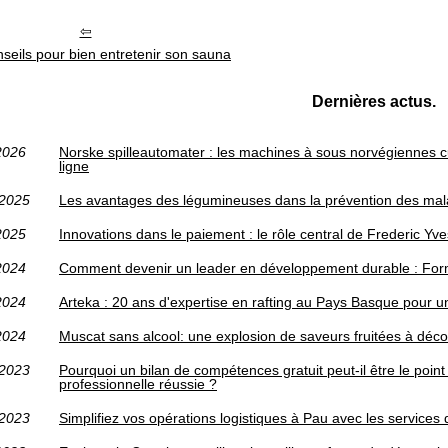
seils pour bien entretenir son sauna
Dernières actus.
2026
Norske spilleautomater : les machines à sous norvégiennes c
ligne
/2025
Les avantages des légumineuses dans la prévention des mala
2025
Innovations dans le paiement : le rôle central de Frederic Yv
2024
Comment devenir un leader en développement durable : For
2024
Arteka : 20 ans d'expertise en rafting au Pays Basque pour 
2024
Muscat sans alcool: une explosion de saveurs fruitées à déco
/2023
Pourquoi un bilan de compétences gratuit peut-il être le poin
professionnelle réussie ?
/2023
Simplifiez vos opérations logistiques à Pau avec les services 