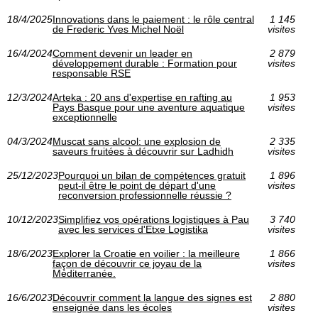
18/4/2025
Innovations dans le paiement : le rôle central
1 145
de Frederic Yves Michel Noël
visites
16/4/2024
Comment devenir un leader en
2 879
développement durable : Formation pour
visites
responsable RSE
12/3/2024
Arteka : 20 ans d'expertise en rafting au
1 953
Pays Basque pour une aventure aquatique
visites
exceptionnelle
04/3/2024
Muscat sans alcool: une explosion de
2 335
saveurs fruitées à découvrir sur Ladhidh
visites
25/12/2023
Pourquoi un bilan de compétences gratuit
1 896
peut-il être le point de départ d'une
visites
reconversion professionnelle réussie ?
10/12/2023
Simplifiez vos opérations logistiques à Pau
3 740
avec les services d'Etxe Logistika
visites
18/6/2023
Explorer la Croatie en voilier : la meilleure
1 866
façon de découvrir ce joyau de la
visites
Méditerranée.
16/6/2023
Découvrir comment la langue des signes est
2 880
enseignée dans les écoles
visites