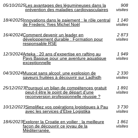
05/10/2025
Les avantages des légumineuses dans la
908
prévention des maladies cardiovasculaires
visites
18/4/2025
Innovations dans le paiement : le rôle central
1 140
de Frederic Yves Michel Noël
visites
16/4/2024
Comment devenir un leader en
2 873
développement durable : Formation pour
visites
responsable RSE
12/3/2024
Arteka : 20 ans d'expertise en rafting au
1 949
Pays Basque pour une aventure aquatique
visites
exceptionnelle
04/3/2024
Muscat sans alcool: une explosion de
2 330
saveurs fruitées à découvrir sur Ladhidh
visites
25/12/2023
Pourquoi un bilan de compétences gratuit
1 891
peut-il être le point de départ d'une
visites
reconversion professionnelle réussie ?
10/12/2023
Simplifiez vos opérations logistiques à Pau
3 730
avec les services d'Etxe Logistika
visites
18/6/2023
Explorer la Croatie en voilier : la meilleure
1 861
façon de découvrir ce joyau de la
visites
Méditerranée.