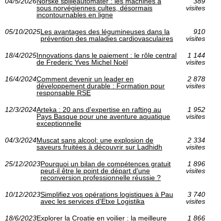
04/5/2026
Norske spilleautomater : les machines à
389
sous norvégiennes cultes, désormais
visites
incontournables en ligne
05/10/2025
Les avantages des légumineuses dans la
910
prévention des maladies cardiovasculaires
visites
18/4/2025
Innovations dans le paiement : le rôle central
1 144
de Frederic Yves Michel Noël
visites
16/4/2024
Comment devenir un leader en
2 878
développement durable : Formation pour
visites
responsable RSE
12/3/2024
Arteka : 20 ans d'expertise en rafting au
1 952
Pays Basque pour une aventure aquatique
visites
exceptionnelle
04/3/2024
Muscat sans alcool: une explosion de
2 334
saveurs fruitées à découvrir sur Ladhidh
visites
25/12/2023
Pourquoi un bilan de compétences gratuit
1 896
peut-il être le point de départ d'une
visites
reconversion professionnelle réussie ?
10/12/2023
Simplifiez vos opérations logistiques à Pau
3 740
avec les services d'Etxe Logistika
visites
18/6/2023
Explorer la Croatie en voilier : la meilleure
1 866