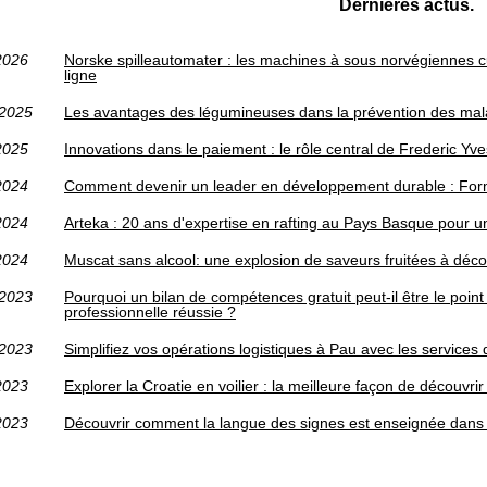
Dernières actus.
2026
Norske spilleautomater : les machines à sous norvégiennes c
ligne
/2025
Les avantages des légumineuses dans la prévention des mala
2025
Innovations dans le paiement : le rôle central de Frederic Yv
2024
Comment devenir un leader en développement durable : For
2024
Arteka : 20 ans d'expertise en rafting au Pays Basque pour 
2024
Muscat sans alcool: une explosion de saveurs fruitées à déco
/2023
Pourquoi un bilan de compétences gratuit peut-il être le poin
professionnelle réussie ?
/2023
Simplifiez vos opérations logistiques à Pau avec les services 
2023
Explorer la Croatie en voilier : la meilleure façon de découvri
2023
Découvrir comment la langue des signes est enseignée dans 